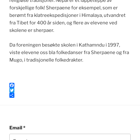
religiøse tradisjoner. Nepal er et lappeteppe av
forskjellige folk! Sherpaene for eksempel, som er
berømt fra klatreekspedisjoner i Himalaya, utvandret
fra Tibet for 400 år siden, og flere av elevene ved
skolene er sherpaer.
Da foreningen besøkte skolen i Kathamndu i 1997,
viste elevene oss bla folkedanser fra Sherpaene og fra
Mugo, i tradisjonelle folkedrakter.
F
a
T
c
w
S
e
i
h
b
t
a
o
t
r
o
e
e
k
r
Email
*