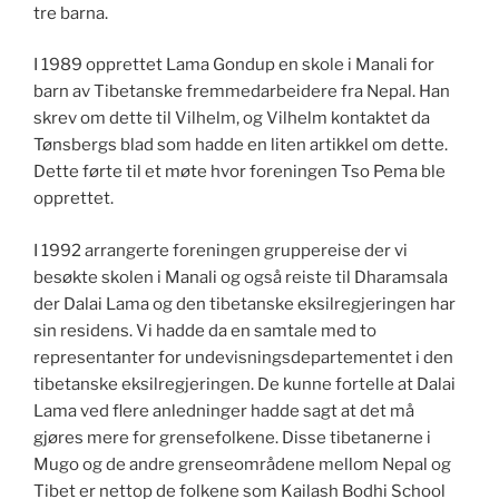
tre barna.
I 1989 opprettet Lama Gondup en skole i Manali for
barn av Tibetanske fremmedarbeidere fra Nepal. Han
skrev om dette til Vilhelm, og Vilhelm kontaktet da
Tønsbergs blad som hadde en liten artikkel om dette.
Dette førte til et møte hvor foreningen Tso Pema ble
opprettet.
I 1992 arrangerte foreningen gruppereise der vi
besøkte skolen i Manali og også reiste til Dharamsala
der Dalai Lama og den tibetanske eksilregjeringen har
sin residens. Vi hadde da en samtale med to
representanter for undevisningsdepartementet i den
tibetanske eksilregjeringen. De kunne fortelle at Dalai
Lama ved flere anledninger hadde sagt at det må
gjøres mere for grensefolkene. Disse tibetanerne i
Mugo og de andre grenseområdene mellom Nepal og
Tibet er nettop de folkene som Kailash Bodhi School