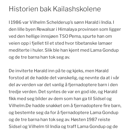
Historien bak Kailashskolene
I 1986 var Vilhelm Schelderup’s sønn Harald i India. I
den lille byen Rewalsar i Himalaya provinsen som ligger
ved den hellige innsjøen TSO Pema, spurte han om
veien opp i fjellet til et sted hvor tibetanske lamaer
mediterte i huler. Slik ble han kjent med Lama Gondup
og de tre barna han tok seg av.
De inviterte Harald inn på te og kjeks, men Harald
forstod at de hadde det vanskelig, og nevnte da at i vår
del av verden var det vanlig å fjernadoptere barn i den
tredje verden. Det syntes de var en god ide, og Harald
fikk med seg bilder av dem som han ga til Sidsel og
Vilhelm.De hadde snakket om å fjernadoptere fire barn,
og bestemte seg da for å fjernadoptere Lama Gondup
og de tre barna han tok seg av. Høsten 1987 reiste
Sidsel og Vilhelm til India og traff Lama Gondup og de