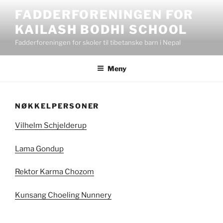
Gå
FADDERFORENINGEN FOR
til
KAILASH BODHI SCHOOL
innhold
Fadderforeningen for skoler til tibetanske barn i Nepal
Meny
NØKKELPERSONER
Vilhelm Schjelderup
Lama Gondup
Rektor Karma Chozom
Kunsang Choeling Nunnery