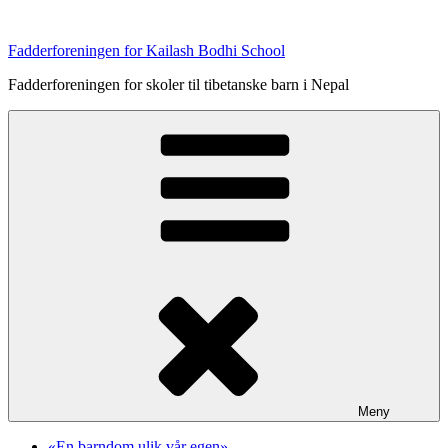
Gå
til
Fadderforeningen for Kailash Bodhi School
innhold
Fadderforeningen for skoler til tibetanske barn i Nepal
Meny
«En barndom ulik vår egen»